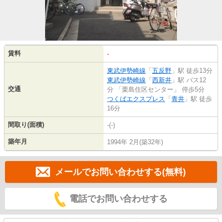
賃料
-
東武伊勢崎線
「
五反野
」駅 徒歩13分
東武伊勢崎線
「
西新井
」駅 バス12
交通
分 「栗島住区センター」 停歩5分
つくばエクスプレス
「
青井
」駅 徒歩
16分
間取り(面積)
-(-)
築年月
1994年 2月(築32年)
メールでお問い合わせする(無料)
電話でお問い合わせする