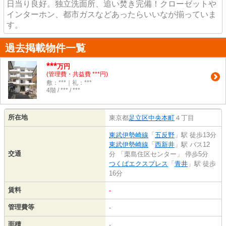
日当り良好。独立洗面所、追い焚き完備！クローゼットや
インターホン、都市ガスなどあったらいいなが揃っていま
す。
過去掲載物件一覧
***
万円
(管理費・共益費 ***円)
敷：***｜礼：***
4階 / *** / ***
所在地
東京都
足立区
中央本町
４丁目
東武伊勢崎線
「
五反野
」駅 徒歩13分
東武伊勢崎線
「
西新井
」駅 バス12
交通
分 「栗島住区センター」 停歩5分
つくばエクスプレス
「
青井
」駅 徒歩
16分
賃料
-
管理費等
-
面積
-