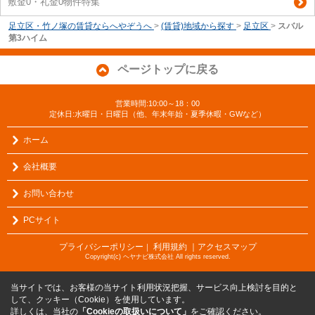
敷金0・礼金0物件特集
足立区・竹ノ塚の賃貸ならへやぞうへ
>
(賃貸)地域から探す
>
足立区
>
スバル
第3ハイム
ページトップに戻る
営業時間:10:00～18：00
定休日:水曜日・日曜日（他、年末年始・夏季休暇・GWなど）
ホーム
会社概要
お問い合わせ
PCサイト
プライバシーポリシー
利用規約
｜アクセスマップ
｜
Copyright(c) ヘヤナビ株式会社 All rights reserved.
当サイトでは、お客様の当サイト利用状況把握、サービス向上検討を目的と
して、クッキー（Cookie）を使用しています。
詳しくは、当社の
「Cookieの取扱いについて」
をご確認ください。