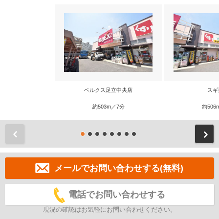
ベルクス足立中央店
スギ
約503m／7分
約506
前
メールでお問い合わせする(無料)
電話でお問い合わせする
現況の確認はお気軽にお問い合わせください。