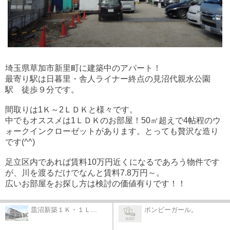
埼玉県草加市新里町に建築中のアパート！
最寄り駅は日暮里・舎人ライナー終点の見沼代親水公園
駅 徒歩９分です。
間取りは1Ｋ～2ＬＤＫと様々です。
中でもオススメは1ＬＤＫのお部屋！50㎡超えで4帖程のウ
ォークインクローゼットがあります。とっても贅沢な造り
です(^^)
足立区内であれば賃料10万円近くになるであろう物件です
が、川を渡るだけでなんと賃料7.8万円～。
広いお部屋をお探し方は検討の価値有りです！！
皿沼新築１Ｋ・１Ｌ...
ボンビーガール。