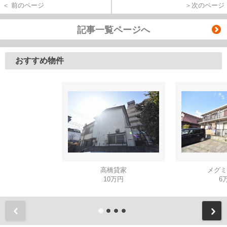
＜ 前のページ
＞次のページ
記事一覧ページへ
おすすめ物件
高橋貸家
メグミ
10万円
6