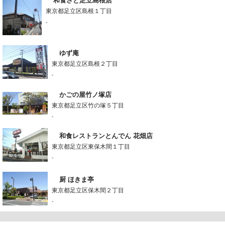
和食さと足立島根店
東京都足立区島根１丁目
-
ゆず庵
東京都足立区島根２丁目
-
かごの屋竹ノ塚店
東京都足立区竹の塚５丁目
-
和食レストランとんでん 花畑店
東京都足立区東保木間１丁目
-
厨 ほきま亭
東京都足立区保木間２丁目
-