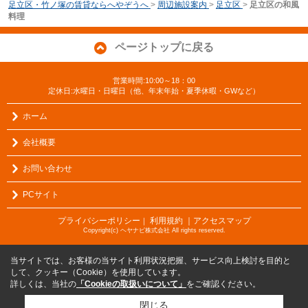
足立区・竹ノ塚の賃貸ならへやぞうへ
>
周辺施設案内
>
足立区
>
足立区の和風
料理
ページトップに戻る
営業時間:10:00～18：00
定休日:水曜日・日曜日（他、年末年始・夏季休暇・GWなど）
ホーム
会社概要
お問い合わせ
PCサイト
プライバシーポリシー
利用規約
｜アクセスマップ
｜
Copyright(c) ヘヤナビ株式会社 All rights reserved.
当サイトでは、お客様の当サイト利用状況把握、サービス向上検討を目的と
して、クッキー（Cookie）を使用しています。
詳しくは、当社の
「Cookieの取扱いについて」
をご確認ください。
閉じる