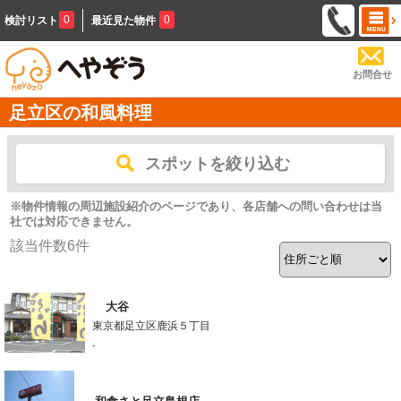
0
0
検討リスト
最近見た物件
お問合せ
足立区の和風料理
スポットを絞り込む
※物件情報の周辺施設紹介のページであり、各店舗への問い合わせは当
社では対応できません。
該当件数
6
件
大谷
東京都足立区鹿浜５丁目
-