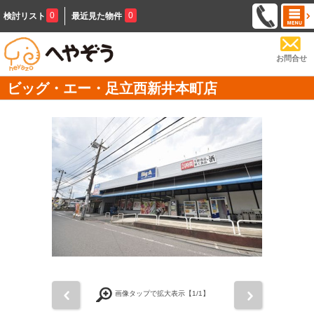
0
0
検討リスト
最近見た物件
お問合せ
ビッグ・エー・足立西新井本町店
前
次
画像タップで拡大表示【
1
/1】