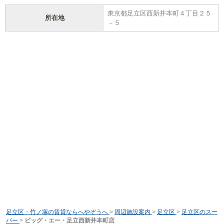
東京都足立区西新井本町４丁目２５
所在地
－５
足立区・竹ノ塚の賃貸ならへやぞうへ
>
周辺施設案内
>
足立区
>
足立区のスー
パー
>
ビッグ・エー・足立西新井本町店