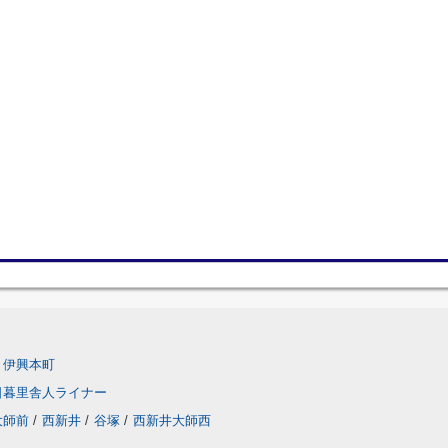
伊興本町
日暮里舎人ライナー
大師前
/
西新井
/
谷塚
/
西新井大師西