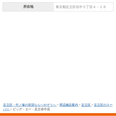
所在地
東京都足立区谷中５丁目４－１８
足立区・竹ノ塚の賃貸ならへやぞうへ
>
周辺施設案内
>
足立区
>
足立区のスー
パー
>
ビッグ・エー・足立谷中店