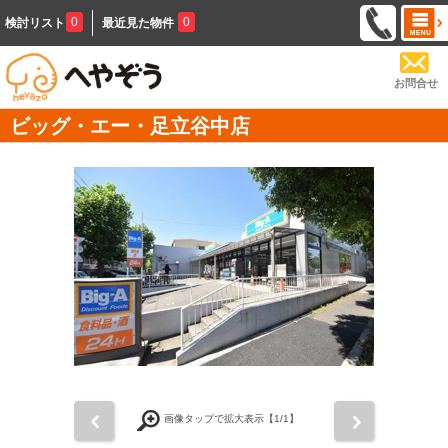
0
0
検討リスト
最近見た物件
お問合せ
ビッグ・エー・足立谷中店
前
次
画像タップで拡大表示【
1
/1】