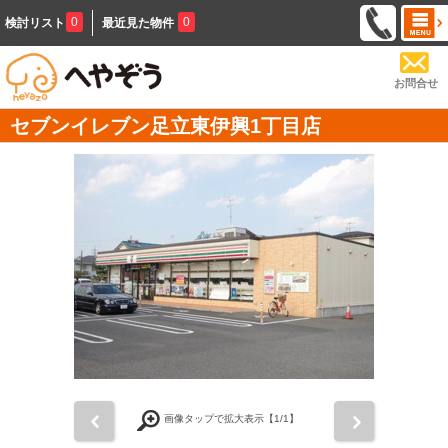
0
0
検討リスト
最近見た物件
お問合せ
セブンイレブン足立東伊興1丁目店
前
次
画像タップで拡大表示【
1
/1】