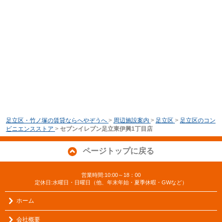
足立区・竹ノ塚の賃貸ならへやぞうへ
>
周辺施設案内
>
足立区
>
足立区のコン
ビニエンスストア
>
セブンイレブン足立東伊興1丁目店
ページトップに戻る
営業時間:10:00～18：00
定休日:水曜日・日曜日（他、年末年始・夏季休暇・GWなど）
ホーム
会社概要