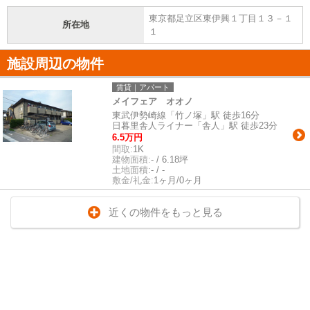
東京都足立区東伊興１丁目１３－１
所在地
１
施設周辺の物件
賃貸｜アパート
メイフェア オオノ
東武伊勢崎線「竹ノ塚」駅 徒歩16分
日暮里舎人ライナー「舎人」駅 徒歩23分
6.5万円
間取:
1K
建物面積:
- / 6.18坪
土地面積:
- / -
敷金/礼金:
1ヶ月/0ヶ月
近くの物件をもっと見る