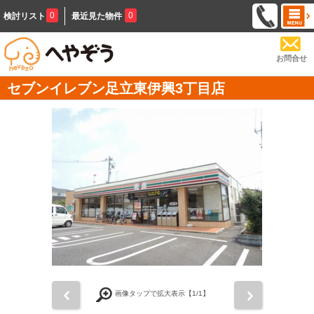
0
0
検討リスト
最近見た物件
お問合せ
セブンイレブン足立東伊興3丁目店
前
次
画像タップで拡大表示【
1
/1】