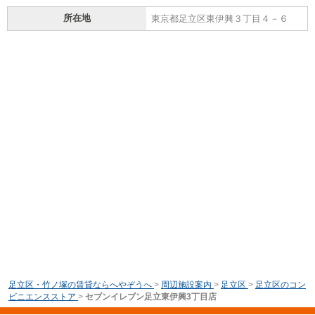
所在地
東京都足立区東伊興３丁目４－６
足立区・竹ノ塚の賃貸ならへやぞうへ
>
周辺施設案内
>
足立区
>
足立区のコン
ビニエンスストア
>
セブンイレブン足立東伊興3丁目店