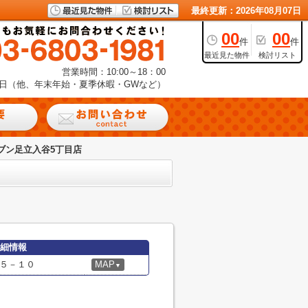
最終更新：2026年08月07日
00
00
件
件
最近見た物件
検討リスト
営業時間：10:00～18：00
日（他、年末年始・夏季休暇・GWなど）
ブン足立入谷5丁目店
詳細情報
５－１０
MAP
▼