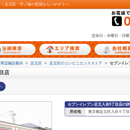
ジ｜足立区・竹ノ塚の賃貸ならへやぞうへ
定休日：水曜日・日曜
周辺施設案内
>
足立区
>
足立区のコンビニエンスストア
>
セブンイレ
目店
へ
セブンイレブン足立入谷5丁目店の
所在地
東京都足立区入谷５丁目