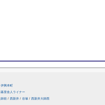
伊興本町
日暮里舎人ライナー
大師前
/
西新井
/
谷塚
/
西新井大師西