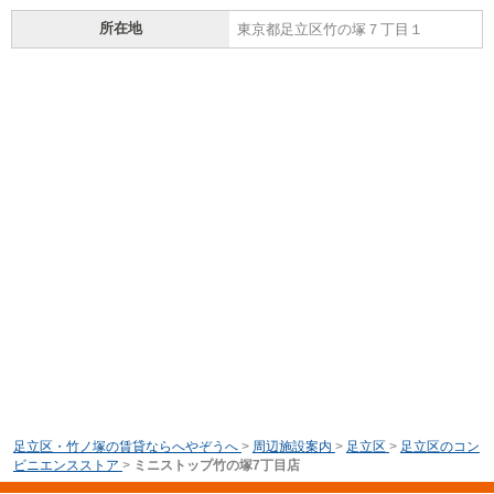
所在地
東京都足立区竹の塚７丁目１
足立区・竹ノ塚の賃貸ならへやぞうへ
>
周辺施設案内
>
足立区
>
足立区のコン
ビニエンスストア
>
ミニストップ竹の塚7丁目店