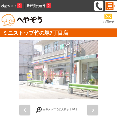
0
0
検討リスト
最近見た物件
お問合せ
ミニストップ竹の塚7丁目店
前
次
画像タップで拡大表示【
1
/1】