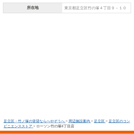
所在地
東京都足立区竹の塚４丁目９－１０
足立区・竹ノ塚の賃貸ならへやぞうへ
>
周辺施設案内
>
足立区
>
足立区のコン
ビニエンスストア
>
ローソン竹の塚4丁目店