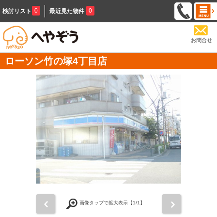
0
0
検討リスト
最近見た物件
お問合せ
ローソン竹の塚4丁目店
前
次
画像タップで拡大表示【
1
/1】