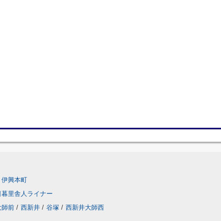
伊興本町
日暮里舎人ライナー
大師前
/
西新井
/
谷塚
/
西新井大師西