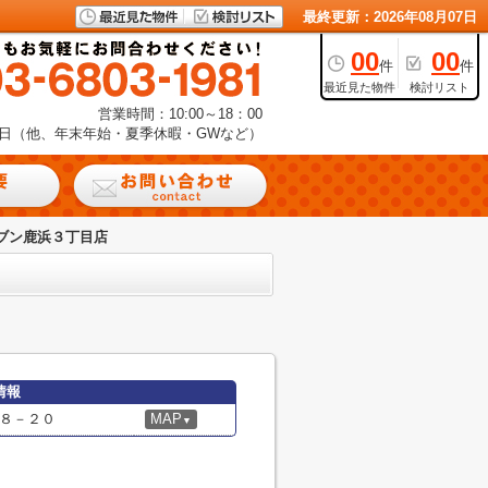
最終更新：2026年08月07日
00
00
件
件
最近見た物件
検討リスト
営業時間：10:00～18：00
日（他、年末年始・夏季休暇・GWなど）
ブン鹿浜３丁目店
情報
８－２０
MAP
▼