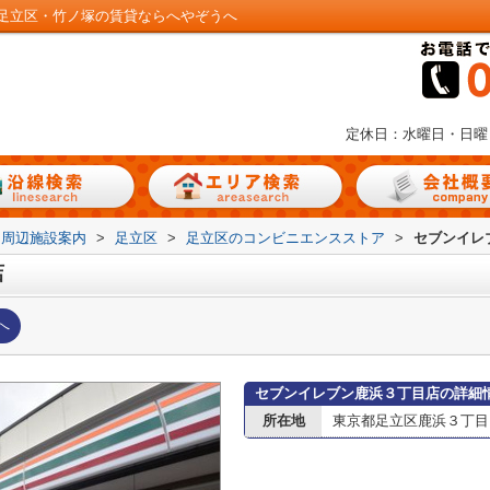
足立区・竹ノ塚の賃貸ならへやぞうへ
定休日：水曜日・日曜
周辺施設案内
>
足立区
>
足立区のコンビニエンスストア
>
セブンイレ
店
へ
セブンイレブン鹿浜３丁目店の詳細
所在地
東京都足立区鹿浜３丁目