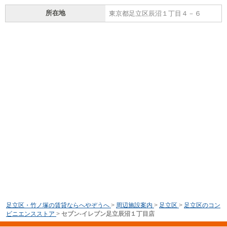
所在地
東京都足立区辰沼１丁目４－６
足立区・竹ノ塚の賃貸ならへやぞうへ
>
周辺施設案内
>
足立区
>
足立区のコン
ビニエンスストア
>
セブン-イレブン足立辰沼１丁目店