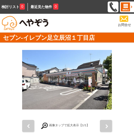
0
0
検討リスト
最近見た物件
お問合せ
セブン-イレブン足立辰沼１丁目店
前
次
画像タップで拡大表示【
1
/1】