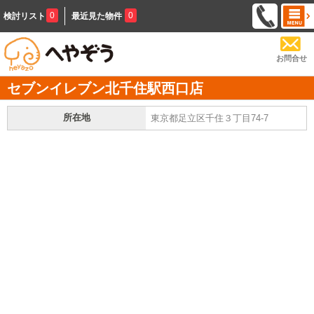
0
0
検討リスト
最近見た物件
お問合せ
セブンイレブン北千住駅西口店
所在地
東京都足立区千住３丁目74-7