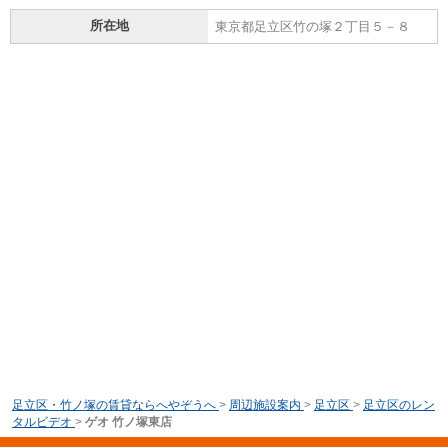
所在地
東京都足立区竹の塚２丁目５－８
足立区・竹ノ塚の賃貸ならへやぞうへ
>
周辺施設案内
>
足立区
>
足立区のレン
タルビデオ
>
ゲオ 竹ノ塚東店