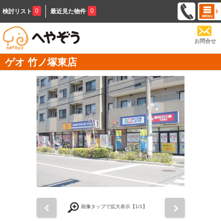
0
0
検討リスト
最近見た物件
お問合せ
ゲオ 竹ノ塚東店
前
次
画像タップで拡大表示【
1
/1】