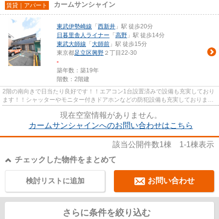
カームサンシャイン
賃貸｜アパート
東武伊勢崎線
「
西新井
」駅 徒歩20分
日暮里舎人ライナー
「
高野
」駅 徒歩14分
東武大師線
「
大師前
」駅 徒歩15分
東京都
足立区
興野
２丁目22-30
-
築年数：築19年
階数：2階建
2階の南向きで日当たり良好です！！エアコン1台設置済みで設備も充実しており
ます！！シャッターやモニター付きドアホンなどの防犯設備も充実しておりま
す！！
現在空室情報がありません。
カームサンシャインへのお問い合わせはこちら
該当公開件数
1
棟
1-1
棟表示
チェックした物件をまとめて
検討リストに追加
お問い合わせ
さらに条件を絞り込む