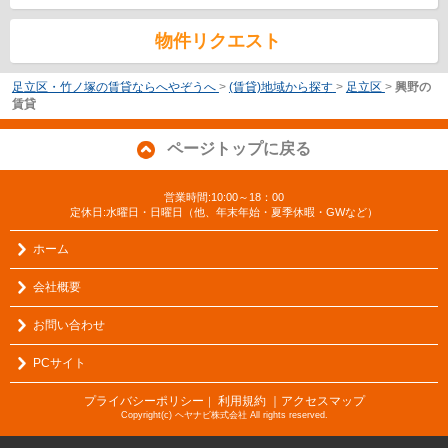
物件リクエスト
足立区・竹ノ塚の賃貸ならへやぞうへ
>
(賃貸)地域から探す
>
足立区
>
興野の
賃貸
ページトップに戻る
営業時間:10:00～18：00
定休日:水曜日・日曜日（他、年末年始・夏季休暇・GWなど）
ホーム
会社概要
お問い合わせ
PCサイト
プライバシーポリシー
利用規約
｜アクセスマップ
｜
Copyright(c) ヘヤナビ株式会社 All rights reserved.