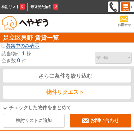
0
0
検討リスト
最近見た物件
お問合せ
足立区興野 賃貸一覧
募集中のみ表示
1
該当物件
棟
0
空き数
件
さらに条件を絞り込む
物件リクエスト
チェックした物件をまとめて
検討リストに追加
お問い合わせ