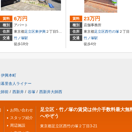
6万円
23万円
賃料
賃料
種別
アパート
種別
店舗事務所
住所
東京都
足立区
東伊興
２丁目5-14
住所
東京都
足立区
西竹の塚
２丁目
交通
竹ノ塚駅
交通
竹ノ塚駅
徒歩18分
徒歩4分
伊興本町
日暮里舎人ライナー
大師前
/
西新井
/
谷塚
/
西新井大師西
足立区・竹ノ塚の賃貸は仲介手数料最大無
円
お問い合わせ
へやぞう
スタッフ紹介
周辺施設
東京都足立区西竹の塚２丁目3-21