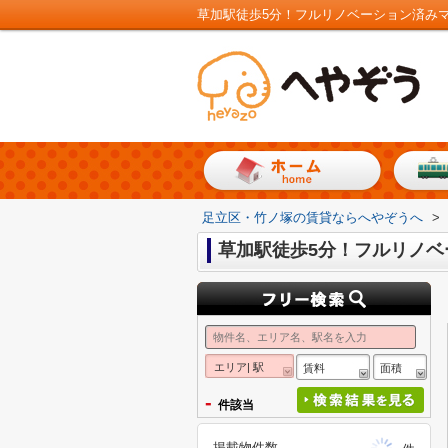
草加駅徒歩5分！フルリノベーション済み
足立区・竹ノ塚の賃貸ならへやぞうへ
>
草加駅徒歩5分！フルリノベ
エリア| 駅
賃料
面積
-
件該当
掲載物件数