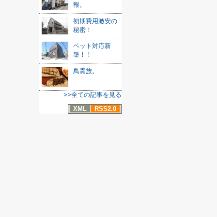
報。
初期費用激安の
秘密！
ペット対応新
築！！
鳥貴族。
>>全ての記事を見る
XML
RSS2.0