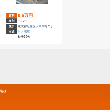
6.5万円
賃料
種別
アパート
住所
東京都
足立区
伊興本町
２丁目13-19
交通
竹ノ塚駅
徒歩16分
料の