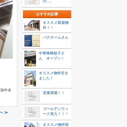
の…。
おすすめ記事
オススメ新築物
件！！
パナホームさん
中華棒棒餃子さ
ん オープン！
オススメ物件空き
ました！
85/草加中央
営業再開！！
ゴールデンウィ
へ ≫
ーク突入！！！
オススメ物件情