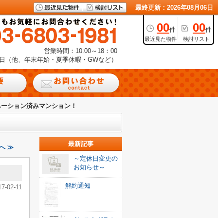
最終更新：2026年08月06日
00
00
件
件
最近見た物件
検討リスト
営業時間：10:00～18：00
日（他、年末年始・夏季休暇・GWなど）
ベーション済みマンション！
最新記事
へ ≫
～定休日変更の
お知らせ～
解約通知
17-02-11