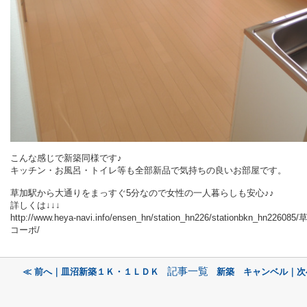
こんな感じで新築同様です♪
キッチン・お風呂・トイレ等も全部新品で気持ちの良いお部屋です。
草加駅から大通りをまっすぐ5分なので女性の一人暮らしも安心♪♪
詳しくは↓↓↓
http://www.heya-navi.info/ensen_hn/station_hn226/stationbkn_hn2260
コーポ/
記事一覧
≪ 前へ｜皿沼新築１Ｋ・１ＬＤＫ
新築 キャンベル｜次