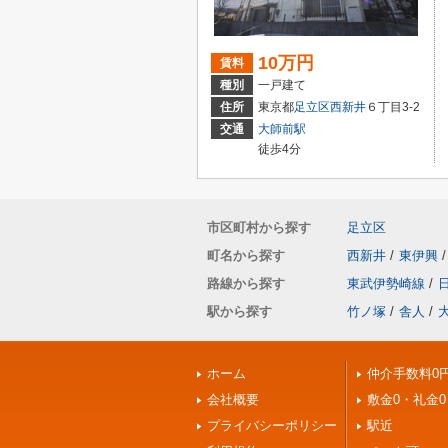
10万円
賃料
種別
一戸建て
住所
東京都
足立区
西新井
６丁目3-2
交通
大師前駅
徒歩4分
市区町村から探す
足立区
町名から探す
西新井
/
東伊興
/
路線から探す
東武伊勢崎線
/
駅から探す
竹ノ塚
/
舎人
/
ホーム
仲介手数料0
会社概要
敷金0・礼金0
プライバシーポリシー
駅近