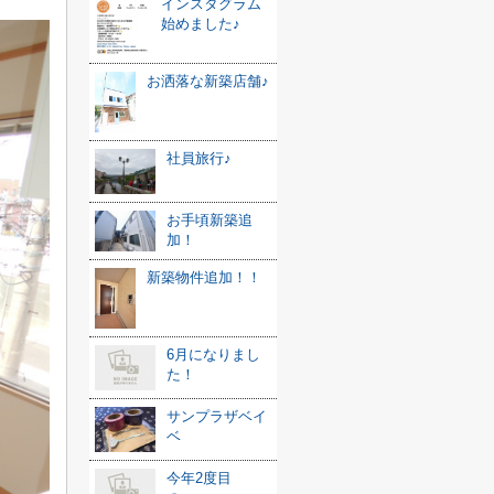
インスタグラム
始めました♪
お洒落な新築店舗♪
社員旅行♪
お手頃新築追
加！
新築物件追加！！
6月になりまし
た！
サンプラザベイ
ベ
今年2度目