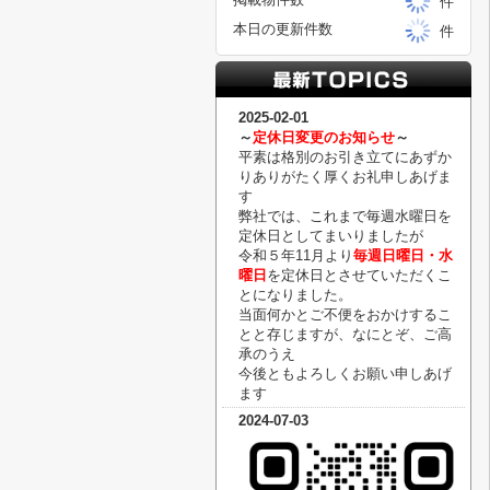
件
本日の更新件数
件
2025-02-01
～
定休日変更のお知らせ
～
平素は格別のお引き立てにあずか
りありがたく厚くお礼申しあげま
す
弊社では、これまで毎週水曜日を
定休日としてまいりましたが
令和５年11月より
毎週日曜日・水
曜日
を定休日とさせていただくこ
とになりました。
当面何かとご不便をおかけするこ
とと存じますが、なにとぞ、ご高
承のうえ
今後ともよろしくお願い申しあげ
ます
2024-07-03