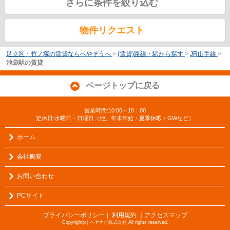
さらに条件を絞り込む
物件リクエスト
足立区・竹ノ塚の賃貸ならへやぞうへ
>
(賃貸)路線・駅から探す
>
JR山手線
>
池袋駅の賃貸
ページトップに戻る
営業時間:10:00～18：00
定休日:水曜日・日曜日（他、年末年始・夏季休暇・GWなど）
ホーム
会社概要
お問い合わせ
PCサイト
プライバシーポリシー
利用規約
｜アクセスマップ
｜
Copyright(c) ヘヤナビ株式会社 All rights reserved.