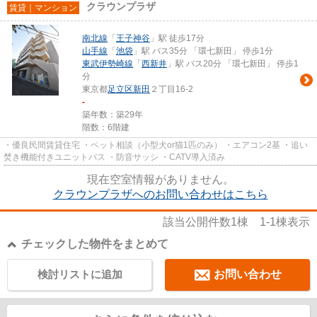
クラウンプラザ
賃貸｜マンション
南北線
「
王子神谷
」駅 徒歩17分
山手線
「
池袋
」駅 バス35分 「環七新田」 停歩1分
東武伊勢崎線
「
西新井
」駅 バス20分 「環七新田」 停歩1
分
東京都
足立区
新田
２丁目16-2
-
築年数：築29年
階数：6階建
・優良民間賃貸住宅 ・ペット相談（小型犬or猫1匹のみ） ・エアコン2基 ・追い
焚き機能付きユニットバス ・防音サッシ ・CATV導入済み
現在空室情報がありません。
クラウンプラザへのお問い合わせはこちら
該当公開件数
1
棟
1-1
棟表示
チェックした物件をまとめて
検討リストに追加
お問い合わせ