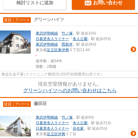
検討リストに追加
お問い合わせ
グリーンハイツ
賃貸｜アパート
東武伊勢崎線
「
竹ノ塚
」駅 徒歩10分
日暮里舎人ライナー
「
舎人公園
」駅 徒歩25分
東武伊勢崎線
「
西新井
」駅 徒歩26分
東京都
足立区
東伊興
３丁目11-44
-
築年数：築54年
階数：2階建
敷金礼金不要♪クリーニング費用25,000円初期費用お得です♪
現在空室情報がありません。
グリーンハイツへのお問い合わせはこちら
藤田荘
賃貸｜アパート
東武伊勢崎線
「
竹ノ塚
」駅 徒歩9分
日暮里舎人ライナー
「
舎人公園
」駅 徒歩21分
日暮里舎人ライナー
「
谷在家
」駅 徒歩25分
東京都
足立区
伊興
３丁目