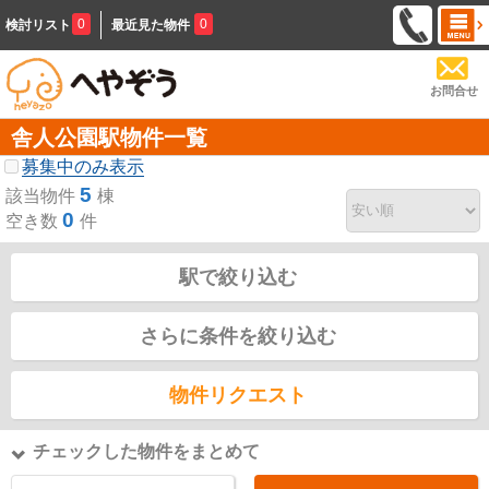
0
0
検討リスト
最近見た物件
お問合せ
舎人公園駅物件一覧
募集中のみ表示
5
該当物件
棟
0
空き数
件
駅で絞り込む
さらに条件を絞り込む
物件リクエスト
チェックした物件をまとめて