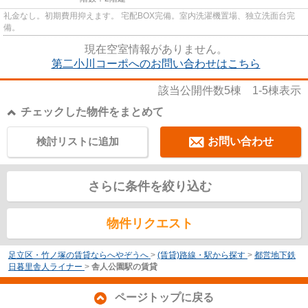
礼金なし。初期費用抑えます。 宅配BOX完備。室内洗濯機置場、独立洗面台完
備。
現在空室情報がありません。
第二小川コーポへのお問い合わせはこちら
該当公開件数
5
棟
1-5
棟表示
チェックした物件をまとめて
検討リストに追加
お問い合わせ
さらに条件を絞り込む
物件リクエスト
足立区・竹ノ塚の賃貸ならへやぞうへ
>
(賃貸)路線・駅から探す
>
都営地下鉄
日暮里舎人ライナー
>
舎人公園駅の賃貸
ページトップに戻る