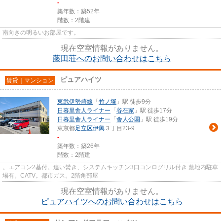
-
築年数：築52年
階数：2階建
南向きの明るいお部屋です。
現在空室情報がありません。
藤田荘へのお問い合わせはこちら
ピュアハイツ
賃貸｜マンション
東武伊勢崎線
「
竹ノ塚
」駅 徒歩9分
日暮里舎人ライナー
「
谷在家
」駅 徒歩17分
日暮里舎人ライナー
「
舎人公園
」駅 徒歩19分
東京都
足立区
伊興
３丁目23-9
-
築年数：築26年
階数：2階建
。エアコン2基付。追い焚き、システムキッチン3口コンログリル付き 敷地内駐車
場有。CATV。都市ガス。2階角部屋
現在空室情報がありません。
ピュアハイツへのお問い合わせはこちら