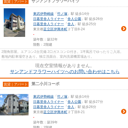
サンアンドフラワーハイツ
賃貸｜アパート
東武伊勢崎線
「
竹ノ塚
」駅 徒歩14分
日暮里舎人ライナー
「
舎人公園
」駅 徒歩26分
日暮里舎人ライナー
「
舎人
」駅 徒歩25分
東京都
足立区
伊興本町
２丁目8-24
-
築年数：築32年
階数：2階建
2階角部屋。エアコン2台完備 2口ガスコンロ付き。1坪風呂でゆったりご入浴。
敷地内駐車場空きあり。独立洗面台、室内洗濯機置場あり。
現在空室情報がありません。
サンアンドフラワーハイツへのお問い合わせはこちら
第二小川コーポ
賃貸｜アパート
東武伊勢崎線
「
竹ノ塚
」駅 徒歩14分
日暮里舎人ライナー
「
舎人公園
」駅 徒歩27分
日暮里舎人ライナー
「
舎人
」駅 徒歩26分
東京都
足立区
伊興本町
２丁目8-21
-
築年数：築39年
階数：2階建