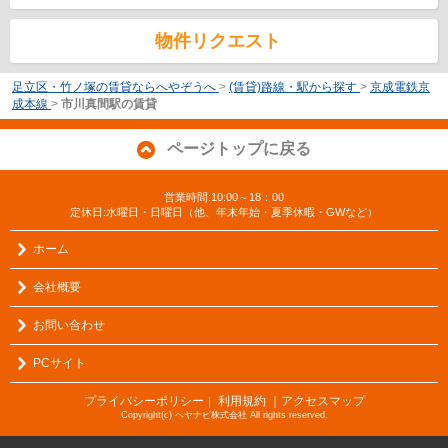
物件リクエスト
足立区・竹ノ塚の賃貸ならへやぞうへ
>
(賃貸)路線・駅から探す
>
京成電鉄京
成本線
>
市川真間駅の賃貸
ページトップに戻る
営業時間:10:00～18：00
定休日:水曜日・日曜日（他、年末年始・夏季休暇・GWなど）
ホーム
会社概要
お問い合わせ
PCサイト
プライバシーポリシー
利用規約
｜アクセスマップ
｜
Copyright(c) ヘヤナビ株式会社 All rights reserved.