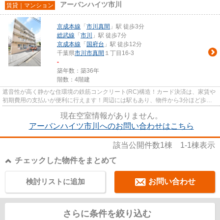
アーバンハイツ市川
賃貸｜マンション
京成本線
「
市川真間
」駅 徒歩3分
総武線
「
市川
」駅 徒歩7分
京成本線
「
国府台
」駅 徒歩12分
千葉県
市川市
真間
１丁目16-3
-
築年数：築36年
階数：4階建
遮音性が高く静かな住環境の鉄筋コンクリート(RC)構造！カード決済は、家賃や
初期費用の支払いが便利に行えます！周辺には駅もあり、物件から3分ほど歩く
だけで、利用可能です！レイア...
現在空室情報がありません。
アーバンハイツ市川へのお問い合わせはこちら
該当公開件数
1
棟
1-1
棟表示
チェックした物件をまとめて
検討リストに追加
お問い合わせ
さらに条件を絞り込む