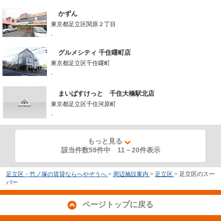
かずん
東京都足立区関原２丁目
-
グルメシティ 千住曙町店
東京都足立区千住曙町
-
まいばすけっと 千住大橋駅北店
東京都足立区千住河原町
-
もっと見る
該当件数59件中
11
－
20
件表示
足立区・竹ノ塚の賃貸ならへやぞうへ
>
周辺施設案内
>
足立区
>
足立区のスー
パー
ページトップに戻る