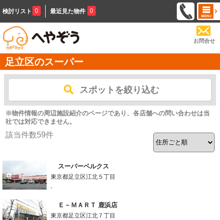
0
0
検討リスト
最近見た物件
お問合せ
足立区のスーパー
スポットを絞り込む
※物件情報の周辺施設紹介のページであり、各店舗への問い合わせは当
社では対応できません。
該当件数
59
件
スーパーベルクス
東京都足立区江北５丁目
-
Ｅ－ＭＡＲＴ 鹿浜店
東京都足立区江北７丁目